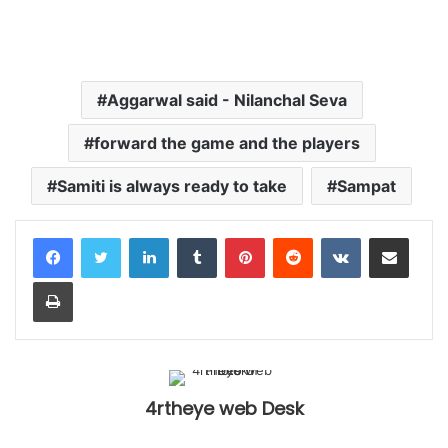
Aggarwal said - Nilanchal Seva
forward the game and the players
Samiti is always ready to take
Sampat
LinkedIn
Tumblr
Pinterest
Reddit
VKontakte
Share via Email
Print
4rtheye web Desk