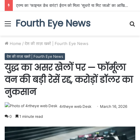
ट्रम्प का ‘फाइनल डेथ वारंट’! ईरान को मिला ‘सुधरो या मिट जाओ’ का आखिरी अल्टीमेटम, अमेरिकी जंगी बेड़े ने होर्मुज को बनाया किले में तब्दील!
Fourth Eye News
Menu
S
fo
Home
/
देश की ताज़ा खबरें | Fourth Eye News
देश की ताज़ा खबरें | Fourth Eye News
युद्ध का असर खेलों पर — फॉर्मूला
वन की बड़ी रेसें रद्द, करोड़ों डॉलर का
नुकसान
4rtheye web Desk
March 16, 2026
0
1 minute read