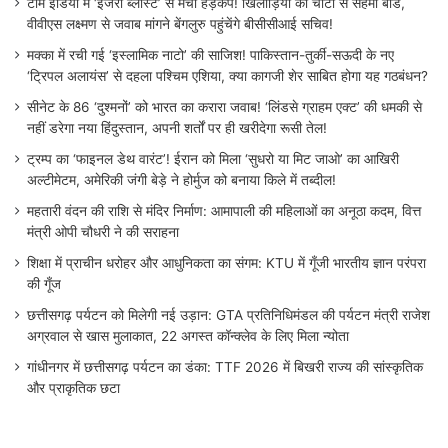
टीम इंडिया में ‘इंजरी ब्लास्ट’ से मचा हड़कंप! खिलाड़ियों की चोटों से सहमा बोर्ड,
वीवीएस लक्ष्मण से जवाब मांगने बेंगलुरु पहुंचेंगे बीसीसीआई सचिव!
मक्का में रची गई ‘इस्लामिक नाटो’ की साजिश! पाकिस्तान-तुर्की-सऊदी के नए
‘ट्रिपल अलायंस’ से दहला पश्चिम एशिया, क्या कागजी शेर साबित होगा यह गठबंधन?
सीनेट के 86 ‘दुश्मनों’ को भारत का करारा जवाब! ‘लिंडसे ग्राहम एक्ट’ की धमकी से
नहीं डरेगा नया हिंदुस्तान, अपनी शर्तों पर ही खरीदेगा रूसी तेल!
ट्रम्प का ‘फाइनल डेथ वारंट’! ईरान को मिला ‘सुधरो या मिट जाओ’ का आखिरी
अल्टीमेटम, अमेरिकी जंगी बेड़े ने होर्मुज को बनाया किले में तब्दील!
महतारी वंदन की राशि से मंदिर निर्माण: आमापाली की महिलाओं का अनूठा कदम, वित्त
मंत्री ओपी चौधरी ने की सराहना
शिक्षा में प्राचीन धरोहर और आधुनिकता का संगम: KTU में गूँजी भारतीय ज्ञान परंपरा
की गूँज
छत्तीसगढ़ पर्यटन को मिलेगी नई उड़ान: GTA प्रतिनिधिमंडल की पर्यटन मंत्री राजेश
अग्रवाल से खास मुलाकात, 22 अगस्त कॉन्क्लेव के लिए मिला न्योता
गांधीनगर में छत्तीसगढ़ पर्यटन का डंका: TTF 2026 में बिखरी राज्य की सांस्कृतिक
और प्राकृतिक छटा