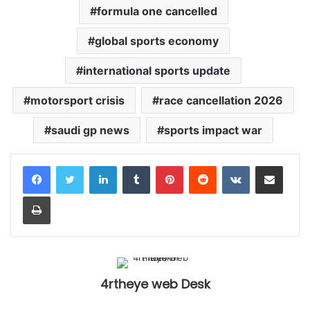
formula one cancelled
global sports economy
international sports update
motorsport crisis
race cancellation 2026
saudi gp news
sports impact war
LinkedIn
Tumblr
Pinterest
Reddit
VKontakte
Share via Email
Print
4rtheye web Desk