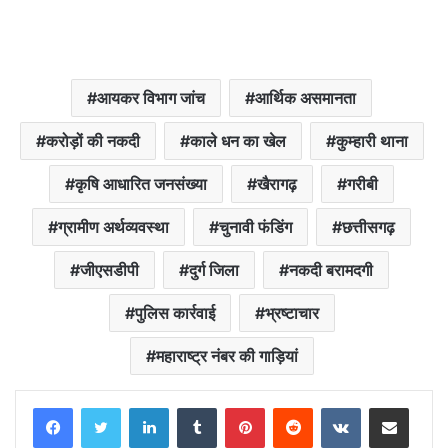
आयकर विभाग जांच
आर्थिक असमानता
करोड़ों की नकदी
काले धन का खेल
कुम्हारी थाना
कृषि आधारित जनसंख्या
खैरागढ़
गरीबी
ग्रामीण अर्थव्यवस्था
चुनावी फंडिंग
छत्तीसगढ़
जीएसडीपी
दुर्ग जिला
नकदी बरामदगी
पुलिस कार्रवाई
भ्रष्टाचार
महाराष्ट्र नंबर की गाड़ियां
LinkedIn
Tumblr
Pinterest
Reddit
VKontakte
Share via Email