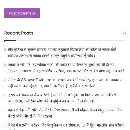
Recent Posts
टीम इंडिया में ‘इंजरी ब्लास्ट’ से मचा हड़कंप! खिलाड़ियों की चोटों से सहमा बोर्ड,
वीवीएस लक्ष्मण से जवाब मांगने बेंगलुरु पहुंचेंगे बीसीसीआई सचिव!
मक्का में रची गई ‘इस्लामिक नाटो’ की साजिश! पाकिस्तान-तुर्की-सऊदी के नए
‘ट्रिपल अलायंस’ से दहला पश्चिम एशिया, क्या कागजी शेर साबित होगा यह गठबंधन?
सीनेट के 86 ‘दुश्मनों’ को भारत का करारा जवाब! ‘लिंडसे ग्राहम एक्ट’ की धमकी से
नहीं डरेगा नया हिंदुस्तान, अपनी शर्तों पर ही खरीदेगा रूसी तेल!
ट्रम्प का ‘फाइनल डेथ वारंट’! ईरान को मिला ‘सुधरो या मिट जाओ’ का आखिरी
अल्टीमेटम, अमेरिकी जंगी बेड़े ने होर्मुज को बनाया किले में तब्दील!
महतारी वंदन की राशि से मंदिर निर्माण: आमापाली की महिलाओं का अनूठा कदम, वित्त
मंत्री ओपी चौधरी ने की सराहना
शिक्षा में प्राचीन धरोहर और आधुनिकता का संगम: KTU में गूँजी भारतीय ज्ञान परंपरा