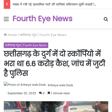
मक्का में रची गई ‘इस्लामिक नाटो’ की साजिश! पाकिस्तान-तुर्की-सऊदी के नए ‘ट्रिपल अलायंस’ से दहला पश्चिम एशिया, क्या कागजी शेर साबित होगा यह गठबंधन?
Fourth Eye News
Menu
S
fo
Home
/
छत्तीसगढ़ न्यूज़ | Fourth Eye News
छत्तीसगढ़ न्यूज़ | Fourth Eye News
छत्तीसगढ़ के दुर्ग में दो स्कॉर्पियो में
भरा था 6.6 करोड़ कैश, जांच में जुटी
है पुलिस
4rtheye web Desk
September 20, 2025
0
1 minute read