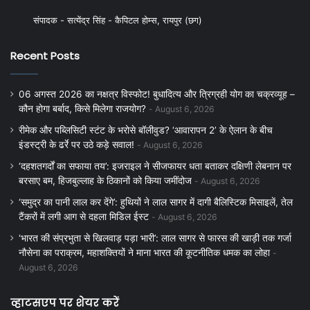
संपादक - सत्येंद्र सिंह - कैपिटल होम्स, रायपुर (छग)
Recent Posts
06 अगस्त 2026 का नक्षत्र विस्फोट! बुधादित्य और त्रिग्रही योग का चक्रव्यूह –
कौन होगा बर्बाद, किसे मिलेगा राजयोग?
August 6, 2026
रीमेक और पब्लिसिटी स्टंट के भरोसे बॉलीवुड? ‘आवारापन 2’ के ऐलान के बीच
इंडस्ट्री के ढर्रे पर उठे कड़े सवाल!
August 6, 2026
‘दहशतगर्दों का सफाया तय’: इजराइल ने सीजफायर धता बताकर दक्षिणी लेबनान पर
बरसाए बम, हिजबुल्लाह के ठिकानों को किया जमींदोज
August 6, 2026
‘समुद्र का पानी लाल कर देंगे’: हुथियों ने लाल सागर में दागी बैलिस्टिक मिसाइलें, तेल
टैंकरों में लगी आग से दहला मिडिल ईस्ट
August 6, 2026
‘भारत की संप्रभुता से खिलवाड़ पड़ा भारी’: लाल सागर से फारस की खाड़ी तक गर्जा
नौसेना का पराक्रम, महाशक्तियों ने माना भारत की कूटनीतिक धमक का लोहा
August 6, 2026
व्हाटसएप पर शेयर करें