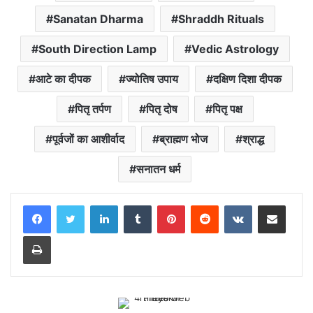
Sanatan Dharma
Shraddh Rituals
South Direction Lamp
Vedic Astrology
आटे का दीपक
ज्योतिष उपाय
दक्षिण दिशा दीपक
पितृ तर्पण
पितृ दोष
पितृ पक्ष
पूर्वजों का आशीर्वाद
ब्राह्मण भोज
श्राद्ध
सनातन धर्म
LinkedIn
Tumblr
Pinterest
Reddit
VKontakte
Share via Email
Print