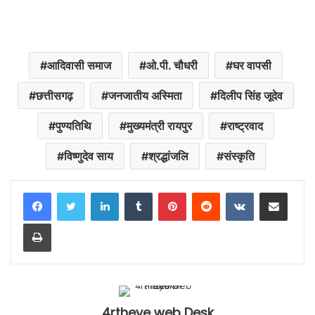
आदिवासी समाज
ओ.पी. चौधरी
घर वापसी
छत्तीसगढ़
जनजातीय अस्मिता
दिलीप सिंह जूदेव
पुण्यतिथि
मुख्यमंत्री रायपुर
राष्ट्रवाद
विष्णुदेव साय
श्रद्धांजलि
संस्कृति
LinkedIn
Tumblr
Pinterest
Reddit
VKontakte
Share via Email
Print
4rtheye web Desk