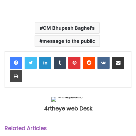
CM Bhupesh Baghel's
message to the public
LinkedIn
Tumblr
Pinterest
Reddit
VKontakte
Share via Email
Print
4rtheye web Desk
Related Articles