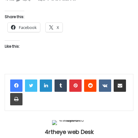
Share this:
Facebook
X
Like this:
LinkedIn
Tumblr
Pinterest
Reddit
VKontakte
Share via Email
Print
4rtheye web Desk