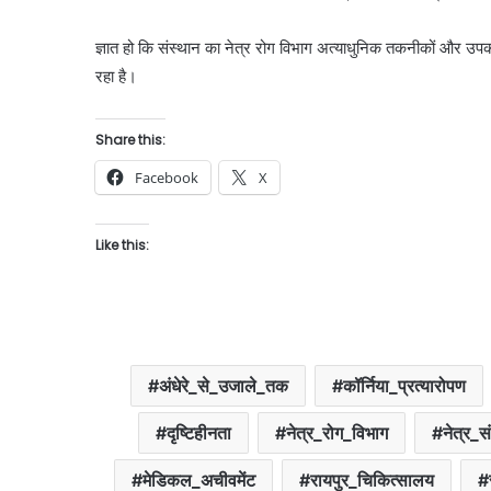
ज्ञात हो कि संस्थान का नेत्र रोग विभाग अत्याधुनिक तकनीकों और उपकर
रहा है।
Share this:
Facebook
X
Like this:
अंधेरे_से_उजाले_तक
कॉर्निया_प्रत्यारोपण
दृष्टिहीनता
नेत्र_रोग_विभाग
नेत्र_स
मेडिकल_अचीवमेंट
रायपुर_चिकित्सालय