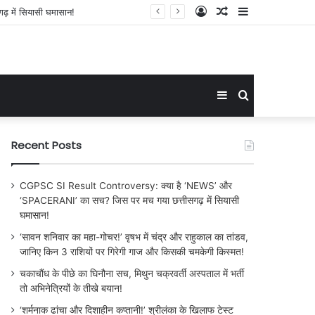
Log
Random
Sidebar
िसकी चमकेगी किस्मत!
In
Article
Sidebar
Search
for
Recent Posts
CGPSC SI Result Controversy: क्या है ‘NEWS’ और
‘SPACERANI’ का सच? जिस पर मच गया छत्तीसगढ़ में सियासी
घमासान!
‘सावन शनिवार का महा-गोचर!’ वृषभ में चंद्र और राहुकाल का तांडव,
जानिए किन 3 राशियों पर गिरेगी गाज और किसकी चमकेगी किस्मत!
चकाचौंध के पीछे का घिनौना सच, मिथुन चक्रवर्ती अस्पताल में भर्ती
तो अभिनेत्रियों के तीखे बयान!
‘शर्मनाक ढांचा और दिशाहीन कप्तानी!’ श्रीलंका के खिलाफ टेस्ट