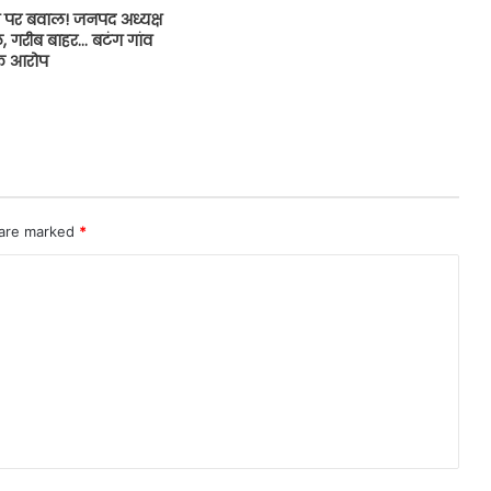
 पर बवाल! जनपद अध्यक्ष
 गरीब बाहर… बटंग गांव
 के आरोप
 are marked
*