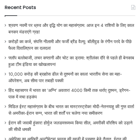
Recent Posts
श्रवण नवमी पर ध्रुव और वृद्धि योग का महासंग्राम: आज इन 4 राशियों के लिए काल
बनकर मंडराएंगे ग्रह!
करोड़ों का कर्ज, संपत्ति नीलामी और फर्जी ब्रैंड वैल्यू: बॉलीवुड के रंगीन परदे के पीछे
फैला दिवालिएपन का दलदल!
फ्लॉप बल्लेबाजी, लचर कप्तानी और चोट का ड्रामा: श्रीलंका दौरे से पहले ही बेनकाब
हुआ टीम इंडिया का खोखलापन!
10,000 करोड़ की ब्रह्मोस डील से दुश्मनों का काल! भारतीय सेना का महा-
ऑपरेशन, अब सीमा पार तबाही पक्की
हिंद महासागर में भारत का ‘अग्नि’ अवतार! 4000 किमी तक थर्राए दुश्मन, ड्रैगन-
पाक में मचा हड़कंप
मिडिल ईस्ट महासंग्राम के बीच भारत का मास्टरस्ट्रोक! मोदी-नेतनयाहू की गुप्त वार्ता
से अमरीका-ईरान सन्न, भारत की शर्तों पर चलेगा नया समीकरण
ईरान की जवाबी हुंकार! होर्मुज जलडमरूमध्य किया सील, अमरीकी वॉरशिप को उड़ाने
की सीधी धमकी
अमेरिका का आखिरी अल्टीमेटम! फारस की खाड़ी में परमाणु बेड़े तैनात, ईरान की