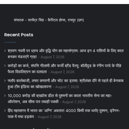
संपादक - सत्येंद्र सिंह - कैपिटल होम्स, रायपुर (छग)
Recent Posts
श्रवण नवमी पर ध्रुव और वृद्धि योग का महासंग्राम: आज इन 4 राशियों के लिए काल
बनकर मंडराएंगे ग्रह!
August 7, 2026
करोड़ों का कर्ज, संपत्ति नीलामी और फर्जी ब्रैंड वैल्यू: बॉलीवुड के रंगीन परदे के पीछे
फैला दिवालिएपन का दलदल!
August 7, 2026
फ्लॉप बल्लेबाजी, लचर कप्तानी और चोट का ड्रामा: श्रीलंका दौरे से पहले ही बेनकाब
हुआ टीम इंडिया का खोखलापन!
August 7, 2026
10,000 करोड़ की ब्रह्मोस डील से दुश्मनों का काल! भारतीय सेना का महा-
ऑपरेशन, अब सीमा पार तबाही पक्की
August 7, 2026
हिंद महासागर में भारत का ‘अग्नि’ अवतार! 4000 किमी तक थर्राए दुश्मन, ड्रैगन-
पाक में मचा हड़कंप
August 7, 2026