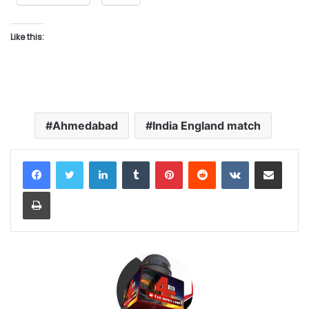
Like this:
Ahmedabad
India England match
LinkedIn
Tumblr
Pinterest
Reddit
VKontakte
Share via Email
Print