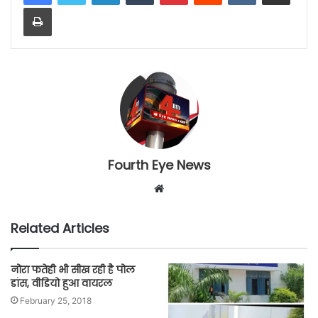
Print
Fourth Eye News
W
e
b
Related Articles
s
i
नोरा फतेही भी सीख रही है पोल
t
डांस, वीडियो हुआ वायरल
e
February 25, 2018