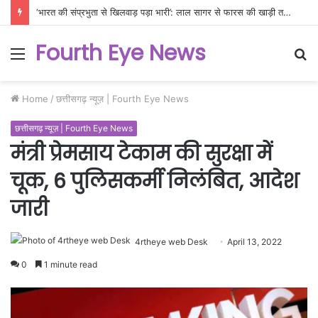
‘अमेरिका की कोई गीदड़ भभकी नहीं चलेगी’: ईरान का पलटवार, अमेरिकी सैन्य ठिकानों पर मिसाइलों के मुहाने खोल महाविध्वंस की दी चेतावनी
Fourth Eye News
Menu
S
fo
Home
/
छत्तीसगढ़ न्यूज़ | Fourth Eye News
छत्तीसगढ़ न्यूज़ | Fourth Eye News
मंत्री प्रेमसाय टेकाम की सुरक्षा में
चूक, 6 पुलिसकर्मी निलंबित, आदेश
जारी
4rtheye web Desk
April 13, 2022
0
1 minute read