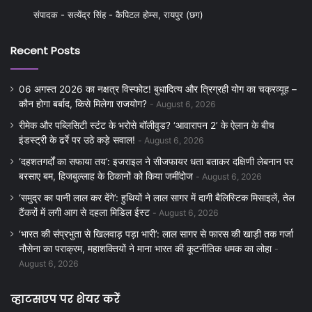
संपादक - सत्येंद्र सिंह - कैपिटल होम्स, रायपुर (छग)
Recent Posts
06 अगस्त 2026 का नक्षत्र विस्फोट! बुधादित्य और त्रिग्रही योग का चक्रव्यूह –
कौन होगा बर्बाद, किसे मिलेगा राजयोग?
August 6, 2026
रीमेक और पब्लिसिटी स्टंट के भरोसे बॉलीवुड? ‘आवारापन 2’ के ऐलान के बीच
इंडस्ट्री के ढर्रे पर उठे कड़े सवाल!
August 6, 2026
‘दहशतगर्दों का सफाया तय’: इजराइल ने सीजफायर धता बताकर दक्षिणी लेबनान पर
बरसाए बम, हिजबुल्लाह के ठिकानों को किया जमींदोज
August 6, 2026
‘समुद्र का पानी लाल कर देंगे’: हुथियों ने लाल सागर में दागी बैलिस्टिक मिसाइलें, तेल
टैंकरों में लगी आग से दहला मिडिल ईस्ट
August 6, 2026
‘भारत की संप्रभुता से खिलवाड़ पड़ा भारी’: लाल सागर से फारस की खाड़ी तक गर्जा
नौसेना का पराक्रम, महाशक्तियों ने माना भारत की कूटनीतिक धमक का लोहा
August 6, 2026
व्हाटसएप पर शेयर करें