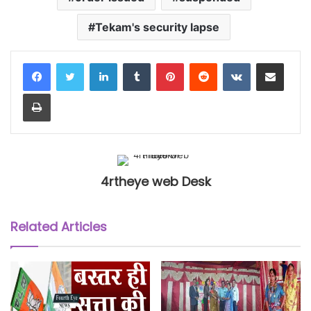
Tekam's security lapse
LinkedIn
Tumblr
Pinterest
Reddit
VKontakte
Share via Email
Print
4rtheye web Desk
Related Articles