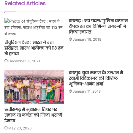
Related Articles
रायगढ़ : नव पदस्थ पुलिस कप्तान
दीपक झा का विभिन्न संगठनों ने
किया स्वागत
January 18, 2018
सेंचुरियन टेस्ट : भारत ने रचा
इतिहास, साउथ अफ्रीका को 113 रन
से हराया
December 31, 2021
रायपुर: युवा समाज के उत्थान में
स्वामी विवेकानंद की विशिष्ट
भूमिका-आनंद शर्मा
January 11, 2018
छत्तीसगढ़ में सुशासन तिहार पर
सवाल या जनता को मिला असली
इंसाफ
May 20, 2026