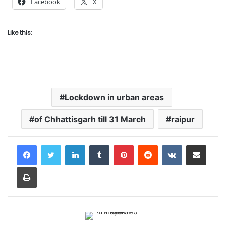
Facebook
X
Like this:
Lockdown in urban areas
of Chhattisgarh till 31 March
raipur
LinkedIn
Tumblr
Pinterest
Reddit
VKontakte
Share via Email
Print