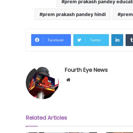
prem prakash pandey educat
prem prakash pandey hindi
prem 
LinkedIn
Facebook
Twitter
Fourth Eye News
W
e
b
s
i
t
Related Articles
e