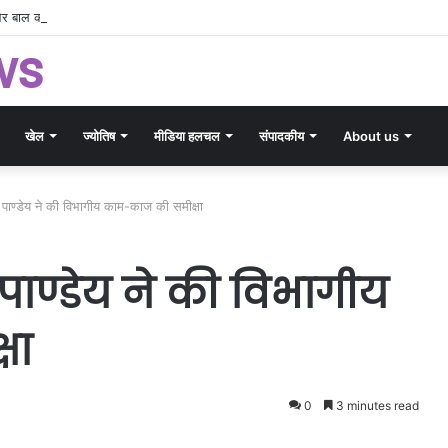
 और बाल कल्याण को मिलेगी नई रफ्तार, यूनिसेफ के साथ बनी नवाचार आधारित रणनीति
ws
खेल
ज्योतिष
मीडिया हलचल
संपादकीय
About us
री पाण्डेय ने की विभागीय काम-काज की समीक्षा
ी पाण्डेय ने की विभागीय
षा
0
3 minutes read