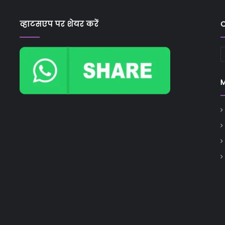
व्हाटसएप पर शेयर करें
C
C