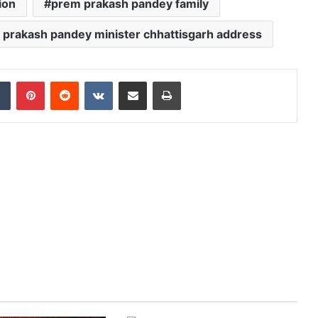
ion
prem prakash pandey family
prakash pandey minister chhattisgarh address
Tumblr
Pinterest
Reddit
VKontakte
Share via Email
Print