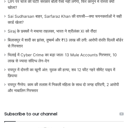
UPI पर चार्ज की घंटी! सरकार बोली पैसा नहीं लगेगा, फिर कानून में रास्ता क्यों
खोला?
Sai Sudharsan बाहर, Sarfaraz Khan की वापसी—क्या चयनकर्ताओं ने सही
कार्ड खेला?
Siraj के छक्कों ने मचाया तहलका, भारत ने श्रीलंका XI को रौंदा!
बिलासपुर में शादी का झांसा, दुष्कर्म और ₹13 लाख की ठगी: आरोपी दंपति दिल्ली बॉर्डर
से गिरफ्तार
भिलाई में Cyber Crime का बड़ा जाल: 13 Mule Accounts गिरफ्तार, 10
लाख से ज्यादा संदिग्ध लेन-देन
रायपुर में दोस्ती का खूनी अंत: युवक की हत्या, शव 12 फीट गहरे सीमेंट पाइप में
छिपाया
रायपुर गैंगरेप: काम की तलाश में निकली महिला के साथ दो जगह दरिंदगी, 2 आरोपी
और नाबालिग गिरफ्तार
Subscribe to our channel