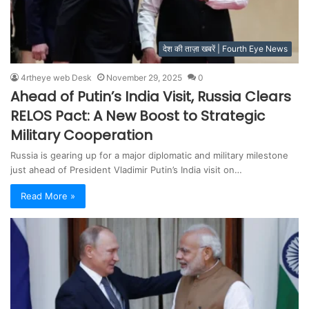
देश की ताज़ा खबरें | Fourth Eye News
4rtheye web Desk
November 29, 2025
0
Ahead of Putin’s India Visit, Russia Clears
RELOS Pact: A New Boost to Strategic
Military Cooperation
Russia is gearing up for a major diplomatic and military milestone
just ahead of President Vladimir Putin’s India visit on…
Read More »