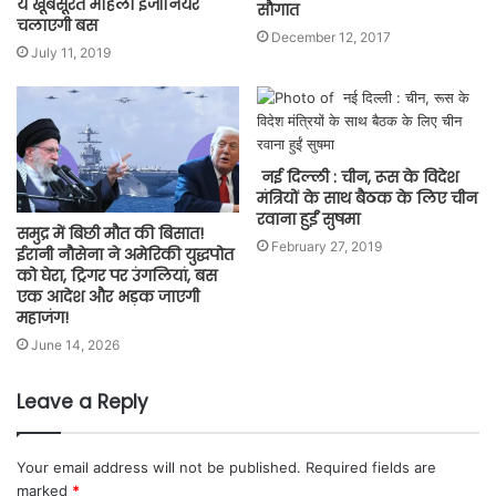
ये खूबसूरत महिला इंजीनियर
सौगात
चलाएगी बस
December 12, 2017
July 11, 2019
नई दिल्ली : चीन, रूस के विदेश
मंत्रियों के साथ बैठक के लिए चीन
रवाना हुईं सुषमा
समुद्र में बिछी मौत की बिसात!
February 27, 2019
ईरानी नौसेना ने अमेरिकी युद्धपोत
को घेरा, ट्रिगर पर उंगलियां, बस
एक आदेश और भड़क जाएगी
महाजंग!
June 14, 2026
Leave a Reply
Your email address will not be published.
Required fields are
marked
*