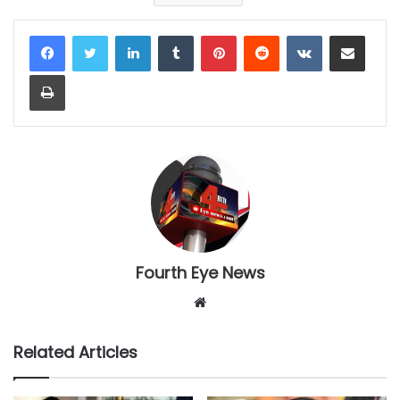
LinkedIn
Tumblr
Pinterest
Reddit
VKontakte
Share via Email
Print
Fourth Eye News
Website
Related Articles