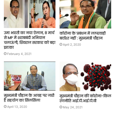
उमा भारती का नया ऐलान, 8 मार्च
कोरोना के प्रबंधन में लापरवाही
से MP में शराबबंदी अभियान
बर्दाश्त नहीं : मुख्यमंत्री चौहान
चलाऊंगी, शिवराज सरकार को बड़ा
April 2, 2020
झटका
February 4, 2021
मुख्यमंत्री चौहान के आग्रह पर जारी
मुख्यमंत्री चौहान की कोरोना-किल
है सहयोग का सिलसिला
रणनीति आई.टी.आई.टी.वी
April 13, 2020
May 24, 2021