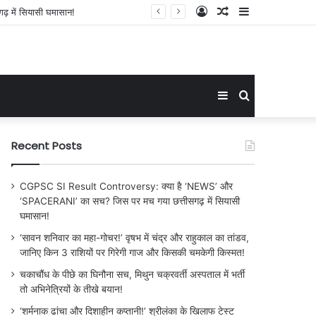
Log
Random
Sidebar
 में सियासी घमासान!
In
Article
Sidebar
Search
for
Recent Posts
CGPSC SI Result Controversy: क्या है ‘NEWS’ और
‘SPACERANI’ का सच? जिस पर मच गया छत्तीसगढ़ में सियासी
घमासान!
‘सावन शनिवार का महा-गोचर!’ वृषभ में चंद्र और राहुकाल का तांडव,
जानिए किन 3 राशियों पर गिरेगी गाज और किसकी चमकेगी किस्मत!
चकाचौंध के पीछे का घिनौना सच, मिथुन चक्रवर्ती अस्पताल में भर्ती
तो अभिनेत्रियों के तीखे बयान!
‘शर्मनाक ढांचा और दिशाहीन कप्तानी!’ श्रीलंका के खिलाफ टेस्ट