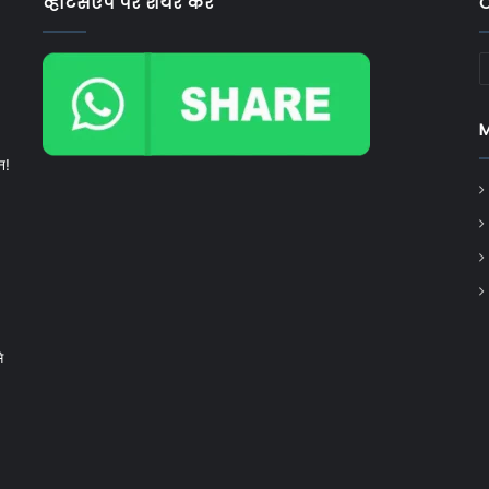
व्हाटसएप पर शेयर करें
C
C
न!
े