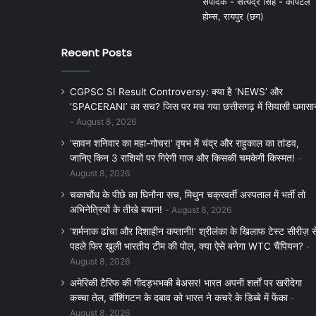
संपादक - सत्येंद्र सिंह - कैपिटल
होम्स, रायपुर (छग)
Recent Posts
CGPSC SI Result Controversy: क्या है ‘NEWS’ और
‘SPACERANI’ का सच? जिस पर मच गया छत्तीसगढ़ में सियासी घमासा
August 8, 2026
‘सावन शनिवार का महा-गोचर!’ वृषभ में चंद्र और राहुकाल का तांडव,
जानिए किन 3 राशियों पर गिरेगी गाज और किसकी चमकेगी किस्मत!
August 8, 2026
चकाचौंध के पीछे का घिनौना सच, मिथुन चक्रवर्ती अस्पताल में भर्ती तो
अभिनेत्रियों के तीखे बयान!
August 8, 2026
‘शर्मनाक ढांचा और दिशाहीन कप्तानी!’ श्रीलंका के खिलाफ टेस्ट सीरीज़ स
पहले फिर खुली भारतीय टीम की पोल, क्या ऐसे बनेगा WTC चैंपियन?
August 8, 2026
अमेरिकी टैरिफ की गीदड़भभकी बेअसर! भारत अपनी शर्तों पर खरीदेगा
कच्चा तेल, वॉशिंगटन के दबाव को भारत ने कचरे के डिब्बे में फेंका
August 8, 2026