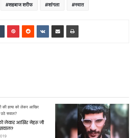
शहबाज शरीफ
शांगला
स्वात
dIn
Tumblr
Pinterest
Reddit
VKontakte
Share via Email
Print
 को लेकर आखिर नेहरू जी
े सवाल?
2019