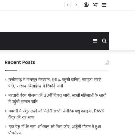
Log
Random
Sidebar
In
Article
Sidebar
Search
for
Recent Posts
छत्तीसगढ़ में मानसून मेहरबान, 99% पहुंची बारिश; सरगुजा सबसे
पीछे, सारंगढ़-बिलाईगढ़ में रिकॉर्ड पानी
महतारी वंदन योजना की 30वीं किस्त जारी, लाखों महिलाओं के खातों
में पहुंची सम्मान राशि
धमतरी में पशुपालकों को मिलेगी सस्ती जेनेरिक पशु दवाइयां, PAVK
केंद्र की राह साफ
‘एक पेड़ माँ के नाम’ अभियान को मिला जोर, अर्जुनी गौठान में हुआ
पौधरोपण