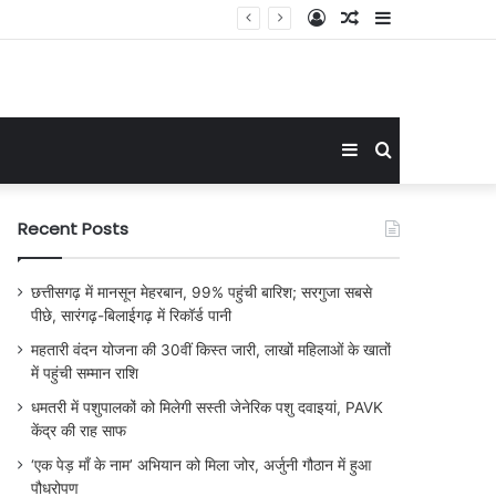
Log
Random
Sidebar
In
Article
Sidebar
Search
for
Recent Posts
छत्तीसगढ़ में मानसून मेहरबान, 99% पहुंची बारिश; सरगुजा सबसे
पीछे, सारंगढ़-बिलाईगढ़ में रिकॉर्ड पानी
महतारी वंदन योजना की 30वीं किस्त जारी, लाखों महिलाओं के खातों
में पहुंची सम्मान राशि
धमतरी में पशुपालकों को मिलेगी सस्ती जेनेरिक पशु दवाइयां, PAVK
केंद्र की राह साफ
‘एक पेड़ माँ के नाम’ अभियान को मिला जोर, अर्जुनी गौठान में हुआ
पौधरोपण