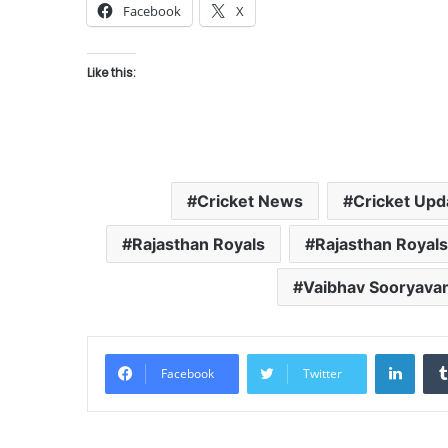
Facebook
X
Like this:
Cricket News
Cricket Upd
Rajasthan Royals
Rajasthan Royal
Vaibhav Sooryava
Linke
Facebook
Twitter