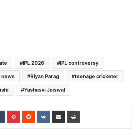
ate
IPL 2026
IPL controversy
s news
Riyan Parag
teenage cricketer
nshi
Yashasvi Jaiswal
dIn
Tumblr
Pinterest
Reddit
VKontakte
Share via Email
Print