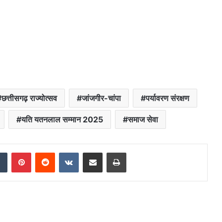
छत्तीसगढ़ राज्योत्सव
जांजगीर-चांपा
पर्यावरण संरक्षण
यति यतनलाल सम्मान 2025
समाज सेवा
dIn
Tumblr
Pinterest
Reddit
VKontakte
Share via Email
Print