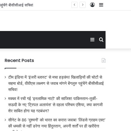
Log
Sidebar
या, क्या कागजी शेर साबित होगा यह गठबंधन?
In
Sidebar
Search
for
Recent Posts
टीम इंडिया में ‘इंजरी ब्लास्ट’ से मचा हड़कंप! खिलाड़ियों की चोटों से
सहमा बोर्ड, वीवीएस लक्ष्मण से जवाब मांगने बेंगलुरु पहुंचेंगे बीसीसीआई
सचिव!
मक्का में रची गई ‘इस्लामिक नाटो’ की साजिश! पाकिस्तान-तुर्की-
सऊदी के नए ‘ट्रिपल अलायंस’ से दहला पश्चिम एशिया, क्या कागजी
शेर साबित होगा यह गठबंधन?
सीनेट के 86 ‘दुश्मनों’ को भारत का करारा जवाब! ‘लिंडसे ग्राहम एक्ट’
की धमकी से नहीं डरेगा नया हिंदुस्तान, अपनी शर्तों पर ही खरीदेगा