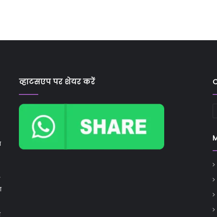
व्हाटसएप पर शेयर करें
C
C
ा
ा
ी