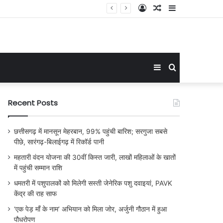
Log
Random
Sidebar
In
Article
Sidebar
Search
for
Recent Posts
छत्तीसगढ़ में मानसून मेहरबान, 99% पहुंची बारिश; सरगुजा सबसे
पीछे, सारंगढ़-बिलाईगढ़ में रिकॉर्ड पानी
महतारी वंदन योजना की 30वीं किस्त जारी, लाखों महिलाओं के खातों
में पहुंची सम्मान राशि
धमतरी में पशुपालकों को मिलेगी सस्ती जेनेरिक पशु दवाइयां, PAVK
केंद्र की राह साफ
‘एक पेड़ माँ के नाम’ अभियान को मिला जोर, अर्जुनी गौठान में हुआ
पौधरोपण