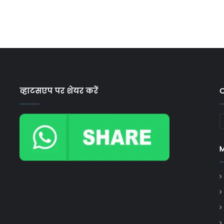
व्हाटसएप पर शेयर करें
C
C