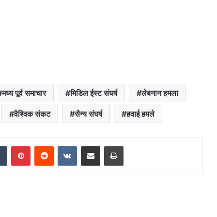
मध्य पूर्व समाचार
मिडिल ईस्ट संघर्ष
लेबनान हमला
वैश्विक संकट
सैन्य संघर्ष
हवाई हमले
dIn
Tumblr
Pinterest
Reddit
VKontakte
Share via Email
Print