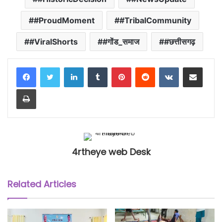
#ProudMoment
#TribalCommunity
#ViralShorts
#गोंड_समाज
#छत्तीसगढ़
LinkedIn
Tumblr
Pinterest
Reddit
VKontakte
Share via Email
Print
4rtheye web Desk
Related Articles