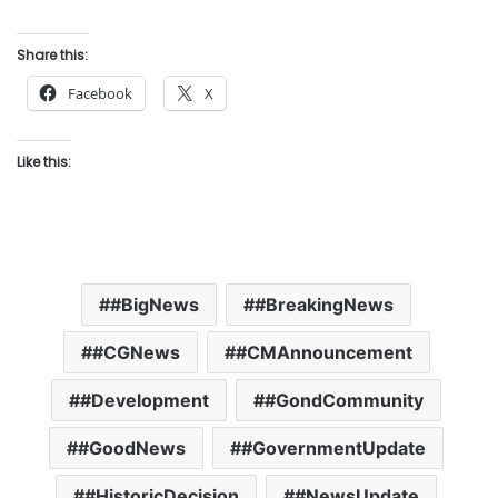
Share this:
Facebook
X
Like this:
#BigNews
#BreakingNews
#CGNews
#CMAnnouncement
#Development
#GondCommunity
#GoodNews
#GovernmentUpdate
#HistoricDecision
#NewsUpdate