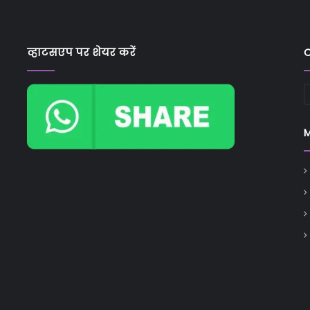
व्हाटसएप पर शेयर करें
C
C