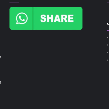
C
ा
ो