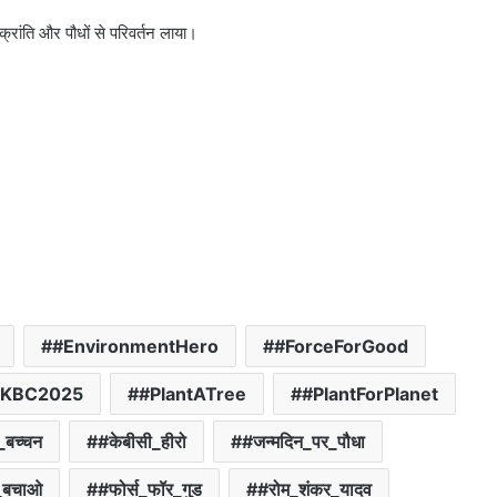
रांति और पौधों से परिवर्तन लाया।
#EnvironmentHero
#ForceForGood
#KBC2025
#PlantATree
#PlantForPlanet
_बच्चन
#केबीसी_हीरो
#जन्मदिन_पर_पौधा
_बचाओ
#फोर्स_फॉर_गुड
#रोम_शंकर_यादव