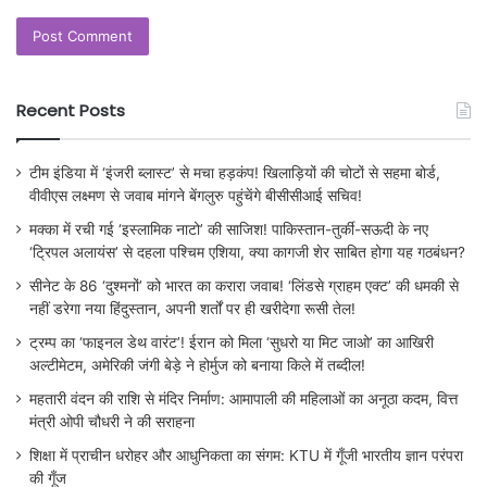
Recent Posts
टीम इंडिया में ‘इंजरी ब्लास्ट’ से मचा हड़कंप! खिलाड़ियों की चोटों से सहमा बोर्ड,
वीवीएस लक्ष्मण से जवाब मांगने बेंगलुरु पहुंचेंगे बीसीसीआई सचिव!
मक्का में रची गई ‘इस्लामिक नाटो’ की साजिश! पाकिस्तान-तुर्की-सऊदी के नए
‘ट्रिपल अलायंस’ से दहला पश्चिम एशिया, क्या कागजी शेर साबित होगा यह गठबंधन?
सीनेट के 86 ‘दुश्मनों’ को भारत का करारा जवाब! ‘लिंडसे ग्राहम एक्ट’ की धमकी से
नहीं डरेगा नया हिंदुस्तान, अपनी शर्तों पर ही खरीदेगा रूसी तेल!
ट्रम्प का ‘फाइनल डेथ वारंट’! ईरान को मिला ‘सुधरो या मिट जाओ’ का आखिरी
अल्टीमेटम, अमेरिकी जंगी बेड़े ने होर्मुज को बनाया किले में तब्दील!
महतारी वंदन की राशि से मंदिर निर्माण: आमापाली की महिलाओं का अनूठा कदम, वित्त
मंत्री ओपी चौधरी ने की सराहना
शिक्षा में प्राचीन धरोहर और आधुनिकता का संगम: KTU में गूँजी भारतीय ज्ञान परंपरा
की गूँज