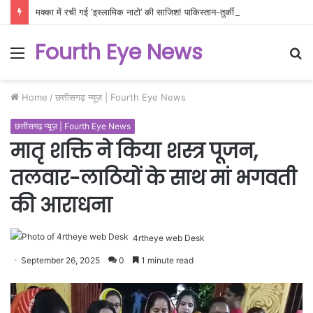
मक्का में रची गई ‘इस्लामिक नाटो’ की साजिश! पाकिस्तान-तुर्की-सऊदी के नए ‘ट्रिपल अलायंस’ से दहला पश्चिम एशिया, क्या कागजी शेर साबित होगा यह गठबंधन?
Fourth Eye News
Menu
S
fo
Home
/
छत्तीसगढ़ न्यूज़ | Fourth Eye News
छत्तीसगढ़ न्यूज़ | Fourth Eye News
मातृ शक्ति ने किया शस्त्र पूजन,
तलवार-लाठियों के साथ मां भगवती
की आराधना
4rtheye web Desk
September 26, 2025
0
1 minute read