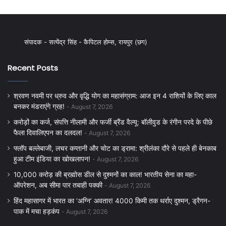
संपादक - सत्येंद्र सिंह - कैपिटल होम्स, रायपुर (छग)
Recent Posts
श्रवण नवमी पर ध्रुव और वृद्धि योग का महासंग्राम: आज इन 4 राशियों के लिए काल
बनकर मंडराएंगे ग्रह!
August 7, 2026
करोड़ों का कर्ज, संपत्ति नीलामी और फर्जी ब्रैंड वैल्यू: बॉलीवुड के रंगीन परदे के पीछे
फैला दिवालिएपन का दलदल!
August 7, 2026
फ्लॉप बल्लेबाजी, लचर कप्तानी और चोट का ड्रामा: श्रीलंका दौरे से पहले ही बेनकाब
हुआ टीम इंडिया का खोखलापन!
August 7, 2026
10,000 करोड़ की ब्रह्मोस डील से दुश्मनों का काल! भारतीय सेना का महा-
ऑपरेशन, अब सीमा पार तबाही पक्की
August 7, 2026
हिंद महासागर में भारत का ‘अग्नि’ अवतार! 4000 किमी तक थर्राए दुश्मन, ड्रैगन-
पाक में मचा हड़कंप
August 7, 2026