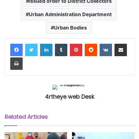
issued order to District Collectors
Urban Administration Department
Urban Bodies
LinkedIn
Tumblr
Pinterest
Reddit
VKontakte
Share via Email
Print
4rtheye web Desk
Related Articles