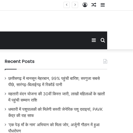
Log
Random
Sidebar
In
Article
Sidebar
Search
for
Recent Posts
छत्तीसगढ़ में मानसून मेहरबान, 99% पहुंची बारिश; सरगुजा सबसे
पीछे, सारंगढ़-बिलाईगढ़ में रिकॉर्ड पानी
महतारी वंदन योजना की 30वीं किस्त जारी, लाखों महिलाओं के खातों
में पहुंची सम्मान राशि
धमतरी में पशुपालकों को मिलेगी सस्ती जेनेरिक पशु दवाइयां, PAVK
केंद्र की राह साफ
‘एक पेड़ माँ के नाम’ अभियान को मिला जोर, अर्जुनी गौठान में हुआ
पौधरोपण