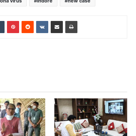
ona virus
Indore
new case
Tumblr
Pinterest
Reddit
VKontakte
Share via Email
Print