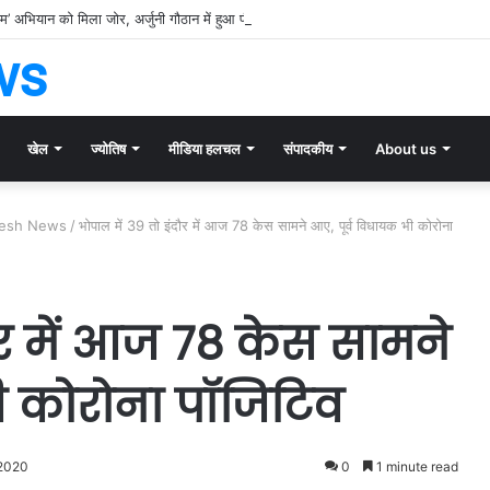
नाम’ अभियान को मिला जोर, अर्जुनी गौठान में हुआ पौधरोपण
ws
खेल
ज्योतिष
मीडिया हलचल
संपादकीय
About us
adesh News
/
भोपाल में 39 तो इंदौर में आज 78 केस सामने आए, पूर्व विधायक भी कोरोना
ौर में आज 78 केस सामने
ी कोरोना पॉजिटिव
2020
0
1 minute read