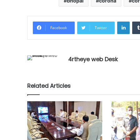
bhopal
corona
cor
LinkedIn
Facebook
Twitter
4rtheye web Desk
Related Articles