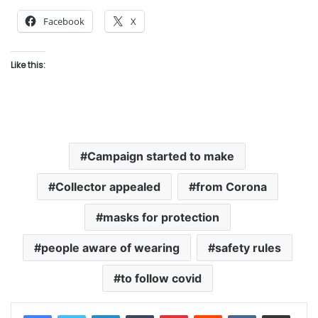
Facebook
X
Like this:
Campaign started to make
Collector appealed
from Corona
masks for protection
people aware of wearing
safety rules
to follow covid
LinkedIn
Tumblr
Pinterest
Reddit
VKontakte
Share via Email