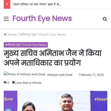
‘सावन शनिवार का महा-गोचर!’ वृषभ में चंद्र और राहुकाल का तांडव, जानिए किन 3 राशियों पर गिरेगी गाज और किसकी चमकेगी किस्मत!
Fourth Eye News
Menu
S
fo
Home
/
छत्तीसगढ़ न्यूज़ | Fourth Eye News
छत्तीसगढ़ न्यूज़ | Fourth Eye News
मुख्य सचिव अमिताभ जैन ने किया
अपने मताधिकार का प्रयोग
4rtheye web Desk
February 11, 2025
0
Less than a minute