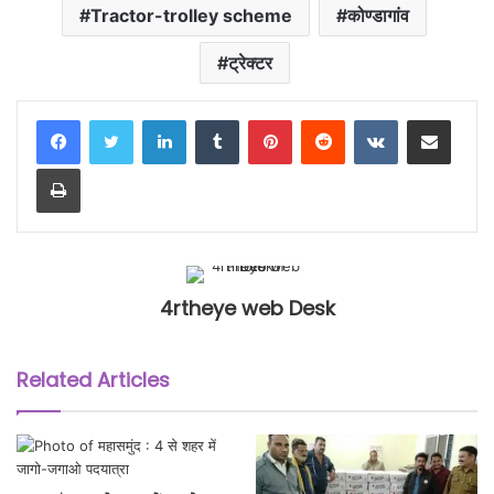
Tractor-trolley scheme
कोण्डागांव
ट्रेक्टर
LinkedIn
Tumblr
Pinterest
Reddit
VKontakte
Share via Email
Print
4rtheye web Desk
Related Articles