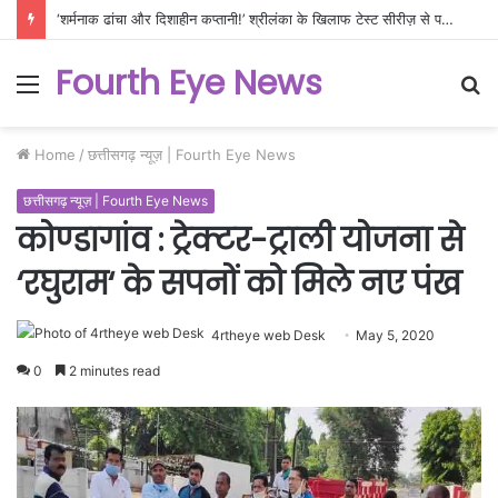
‘शर्मनाक ढांचा और दिशाहीन कप्तानी!’ श्रीलंका के खिलाफ टेस्ट सीरीज़ से पहले फिर खुली भारतीय टीम की पोल, क्या ऐसे बनेगा WTC चैंपियन?
Fourth Eye News
Menu
S
fo
Home
/
छत्तीसगढ़ न्यूज़ | Fourth Eye News
छत्तीसगढ़ न्यूज़ | Fourth Eye News
कोण्डागांव : ट्रेक्टर-ट्राली योजना से
‘रघुराम‘ के सपनों को मिले नए पंख
4rtheye web Desk
May 5, 2020
0
2 minutes read