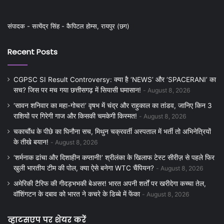
संपादक - सत्येंद्र सिंह - कैपिटल होम्स, रायपुर (छग)
Recent Posts
CGPSC SI Result Controversy: क्या है ‘NEWS’ और ‘SPACERANI’ का
सच? जिस पर मच गया छत्तीसगढ़ में सियासी घमासान!
August 8, 2026
‘सावन शनिवार का महा-गोचर!’ वृषभ में चंद्र और राहुकाल का तांडव, जानिए किन 3
राशियों पर गिरेगी गाज और किसकी चमकेगी किस्मत!
August 8, 2026
चकाचौंध के पीछे का घिनौना सच, मिथुन चक्रवर्ती अस्पताल में भर्ती तो अभिनेत्रियों
के तीखे बयान!
August 8, 2026
‘शर्मनाक ढांचा और दिशाहीन कप्तानी!’ श्रीलंका के खिलाफ टेस्ट सीरीज़ से पहले फिर
खुली भारतीय टीम की पोल, क्या ऐसे बनेगा WTC चैंपियन?
August 8, 2026
अमेरिकी टैरिफ की गीदड़भभकी बेअसर! भारत अपनी शर्तों पर खरीदेगा कच्चा तेल,
वॉशिंगटन के दबाव को भारत ने कचरे के डिब्बे में फेंका
August 8, 2026
व्हाटसएप पर शेयर करें