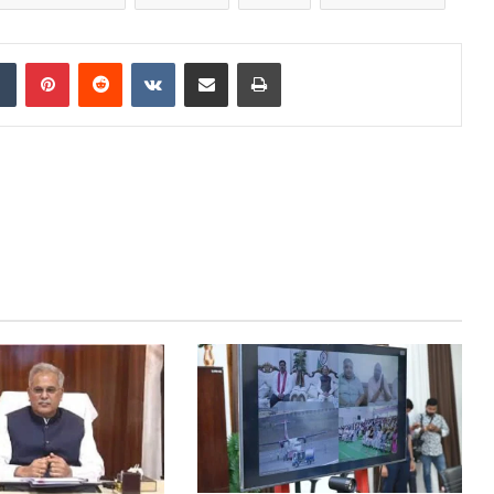
dIn
Tumblr
Pinterest
Reddit
VKontakte
Share via Email
Print