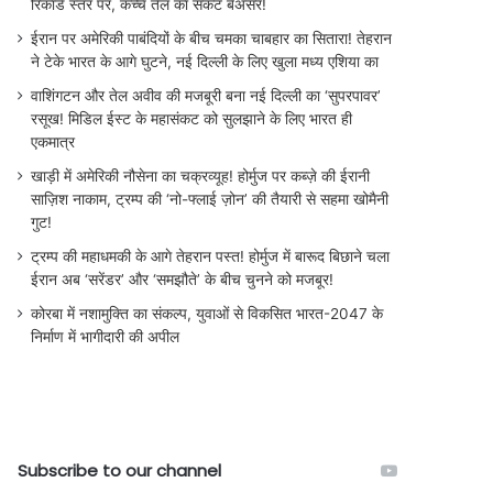
रिकॉर्ड स्तर पर, कच्चे तेल का संकट बेअसर!
ईरान पर अमेरिकी पाबंदियों के बीच चमका चाबहार का सितारा! तेहरान
ने टेके भारत के आगे घुटने, नई दिल्ली के लिए खुला मध्य एशिया का
वाशिंगटन और तेल अवीव की मजबूरी बना नई दिल्ली का ‘सुपरपावर’
रसूख! मिडिल ईस्ट के महासंकट को सुलझाने के लिए भारत ही
एकमात्र
खाड़ी में अमेरिकी नौसेना का चक्रव्यूह! होर्मुज पर कब्ज़े की ईरानी
साज़िश नाकाम, ट्रम्प की ‘नो-फ्लाई ज़ोन’ की तैयारी से सहमा खोमैनी
गुट!
ट्रम्प की महाधमकी के आगे तेहरान पस्त! होर्मुज में बारूद बिछाने चला
ईरान अब ‘सरेंडर’ और ‘समझौते’ के बीच चुनने को मजबूर!
कोरबा में नशामुक्ति का संकल्प, युवाओं से विकसित भारत-2047 के
निर्माण में भागीदारी की अपील
Subscribe to our channel