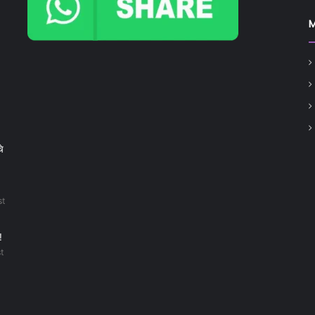
चे
st
!
t