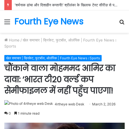
‘शर्मनाक ढांचा और दिशाहीन कप्तानी!’ श्रीलंका के खिलाफ टेस्ट सीरीज़ से पहले फिर खुली भारतीय टीम की पोल, क्या ऐसे बनेगा WTC चैंपियन?
Fourth Eye News
Menu
S
fo
Home
/
खेल समाचार | क्रिकेट, फुटबॉल, ओलंपिक | Fourth Eye News।
Sports
खेल समाचार | क्रिकेट, फुटबॉल, ओलंपिक | Fourth Eye News।Sports
चौंकाने वाला मोहममद आमिर का
दावा: ‘भारत टी20 वर्ल्ड कप
सेमीफाइनल में नहीं पहुँच पाएगा!
4rtheye web Desk
March 2, 2026
0
1 minute read