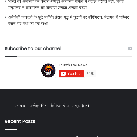
भारत का अमेरिका को करारा थप्पड़! आंतरिक मामलों में दखल बर्दाश्त नहीं, विदेश
मंत्रालय ने वॉशिंगटन को दिखाया उसका असली चेहरा
अमेरिकी जनरलों के छूटे पसीने! ईरान युद्ध में घुटनों पर वॉशिंगटन, पेंटागन में ‘एग्जिट
प्लान’ पर मथा जा रहा माथा
Subscribe to our channel
संपादक - सत्येंद्र सिंह - कैपिटल होम्स, रायपुर (छग)
Recent Posts