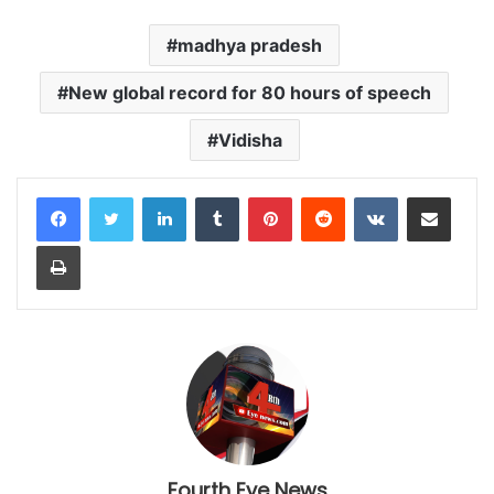
madhya pradesh
New global record for 80 hours of speech
Vidisha
LinkedIn
Tumblr
Pinterest
Reddit
VKontakte
Share via Email
Print
Fourth Eye News