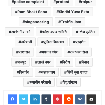
police complaint
protest
raipur
Ram Bhakt Sena
Sindhi Yuva Ekta
sloganeering
Traffic Jam
अशोभनीय गाने
गणेश उत्सव समिति
गणेश प्रतिमा
नारेबाजी
पुलिस शिकायत
प्रदर्शन
प्रशासन
भगवान गणेश
राम भक्त सेना
रायपुर
लाखे नगर
विरोध
विवाद
विसर्जन
सड़क जाम
सिंधी युवा एकता
स्थानीय परेशानी
हिंदू संगठन
LinkedIn
Tumblr
Pinterest
Reddit
VKontakte
Share via Email
Print