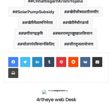
#ChhattisgarhKrishiYojana
#SolarPumpSubsidy
#खेतीकीबदलतीतस्वीर
#खेतीमेंआत्मनिर्भरता
#खेतीमेंसौरऊर्जा
#छत्तीसगढ़कृषि
#बलरामपुरखुशहालकिसान
#सोलरपंपकिसानोंकेलिए
#सौरसुजलायोजना
LinkedIn
Tumblr
Pinterest
Reddit
VKontakte
Share via Email
Print
4rtheye web Desk