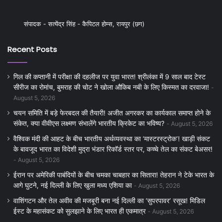
संपादक - सत्येंद्र सिंह - कैपिटल होम्स, रायपुर (छग)
Recent Posts
गिल की कप्तानी में परीक्षा की दहलीज पर युवा भारत! श्रीलंका में 9 साल बाद टेस्ट
सीरीज का रोमांच, बुमराह की चोट ने खोला औकिब नबी के लिए किस्मत का दरवाजा!
August 5, 2026
चयन समिति में बड़े फेरबदल की तैयारी! अजीत अगरकर का कार्यकाल समाप्त होने के
संकेत, क्या वीवीएस लक्ष्मण संभालेंगे भारतीय क्रिकेट का भविष्य?
August 5, 2026
वैश्विक मंदी की आहट के बीच भारतीय अर्थव्यवस्था का ‘मास्टरस्ट्रोक’! खाड़ी संकट
के बावजूद भारत का विदेशी मुद्रा भंडार रिकॉर्ड स्तर पर, कच्चे तेल का संकट बेअसर!
August 5, 2026
ईरान पर अमेरिकी पाबंदियों के बीच चमका चाबहार का सितारा! तेहरान ने टेके भारत के
आगे घुटने, नई दिल्ली के लिए खुला मध्य एशिया का
August 5, 2026
वाशिंगटन और तेल अवीव की मजबूरी बना नई दिल्ली का ‘सुपरपावर’ रसूख! मिडिल
ईस्ट के महासंकट को सुलझाने के लिए भारत ही एकमात्र
August 5, 2026