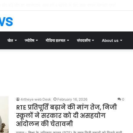
त्ति नीलामी और फर्जी ब्रैंड वैल्यू: बॉलीवुड के रंगीन परदे के पीछे फैला दिवालिएपन का दलदल!
ws
खेल
ज्योतिष
मीडिया हलचल
संपादकीय
About us
4rtheye web Desk
February 16, 2026
0
RTE प्रतिपूर्ति बढ़ाने की मांग तेज, निजी
स्कूलों ने सरकार को दी असहयोग
आंदोलन की चेतावनी
रायपुर। शिक्षा के अधिकार कानून (RTE) के तहत निजी स्कूलों को मिलने वाली