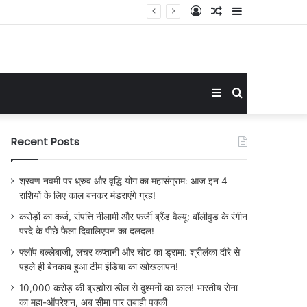
Log
Random
Sidebar
In
Article
Sidebar
Search
for
Recent Posts
श्रवण नवमी पर ध्रुव और वृद्धि योग का महासंग्राम: आज इन 4
राशियों के लिए काल बनकर मंडराएंगे ग्रह!
करोड़ों का कर्ज, संपत्ति नीलामी और फर्जी ब्रैंड वैल्यू: बॉलीवुड के रंगीन
परदे के पीछे फैला दिवालिएपन का दलदल!
फ्लॉप बल्लेबाजी, लचर कप्तानी और चोट का ड्रामा: श्रीलंका दौरे से
पहले ही बेनकाब हुआ टीम इंडिया का खोखलापन!
10,000 करोड़ की ब्रह्मोस डील से दुश्मनों का काल! भारतीय सेना
का महा-ऑपरेशन, अब सीमा पार तबाही पक्की