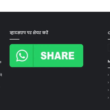
व्हाटसएप पर शेयर करें
C
C
े
दे