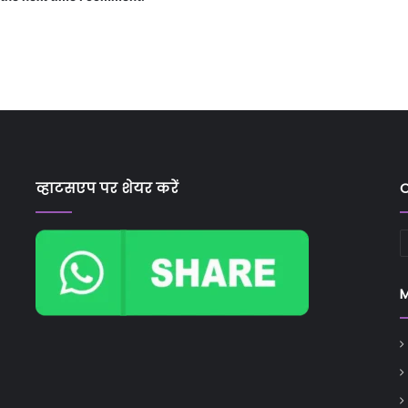
व्हाटसएप पर शेयर करें
C
C