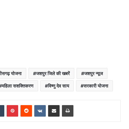
तीसगढ़ योजना
जशपुर जिले की खबरें
जशपुर न्यूज
महिला सशक्तिकरण
विष्णु देव साय
सरकारी योजना
dIn
Tumblr
Pinterest
Reddit
VKontakte
Share via Email
Print