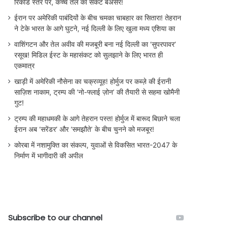
रिकॉर्ड स्तर पर, कच्चे तेल का संकट बेअसर!
ईरान पर अमेरिकी पाबंदियों के बीच चमका चाबहार का सितारा! तेहरान
ने टेके भारत के आगे घुटने, नई दिल्ली के लिए खुला मध्य एशिया का
वाशिंगटन और तेल अवीव की मजबूरी बना नई दिल्ली का ‘सुपरपावर’
रसूख! मिडिल ईस्ट के महासंकट को सुलझाने के लिए भारत ही
एकमात्र
खाड़ी में अमेरिकी नौसेना का चक्रव्यूह! होर्मुज पर कब्ज़े की ईरानी
साज़िश नाकाम, ट्रम्प की ‘नो-फ्लाई ज़ोन’ की तैयारी से सहमा खोमैनी
गुट!
ट्रम्प की महाधमकी के आगे तेहरान पस्त! होर्मुज में बारूद बिछाने चला
ईरान अब ‘सरेंडर’ और ‘समझौते’ के बीच चुनने को मजबूर!
कोरबा में नशामुक्ति का संकल्प, युवाओं से विकसित भारत-2047 के
निर्माण में भागीदारी की अपील
Subscribe to our channel