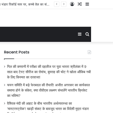
Log
Random
Sidebar
वैश्विक मंदी की आहट के बीच भारतीय अर्थव्यवस्था का ‘मास्टरस्ट्रोक’! खाड़ी संकट के बावजूद भारत का विदेशी मुद्रा भंडार रिकॉर्ड स्तर पर, कच्चे तेल का संकट बेअसर!
In
Article
Sidebar
Search
for
Recent Posts
गिल की कप्तानी में परीक्षा की दहलीज पर युवा भारत! श्रीलंका में 9
साल बाद टेस्ट सीरीज का रोमांच, बुमराह की चोट ने खोला औकिब नबी
के लिए किस्मत का दरवाजा!
चयन समिति में बड़े फेरबदल की तैयारी! अजीत अगरकर का कार्यकाल
समाप्त होने के संकेत, क्या वीवीएस लक्ष्मण संभालेंगे भारतीय क्रिकेट
का भविष्य?
वैश्विक मंदी की आहट के बीच भारतीय अर्थव्यवस्था का
‘मास्टरस्ट्रोक’! खाड़ी संकट के बावजूद भारत का विदेशी मुद्रा भंडार