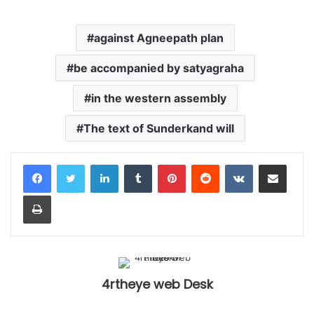
against Agneepath plan
be accompanied by satyagraha
in the western assembly
The text of Sunderkand will
LinkedIn
Tumblr
Pinterest
Reddit
VKontakte
Share via Email
Print
4rtheye web Desk