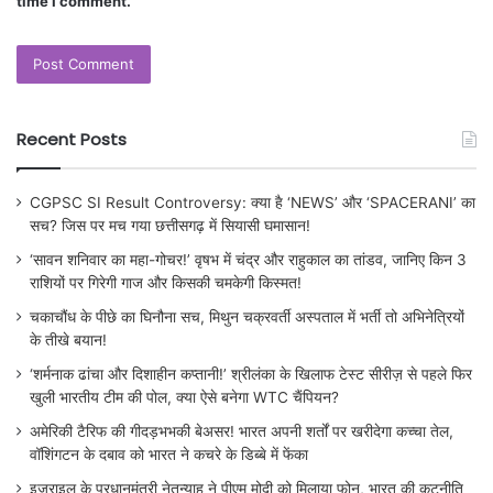
time I comment.
Recent Posts
CGPSC SI Result Controversy: क्या है ‘NEWS’ और ‘SPACERANI’ का
सच? जिस पर मच गया छत्तीसगढ़ में सियासी घमासान!
‘सावन शनिवार का महा-गोचर!’ वृषभ में चंद्र और राहुकाल का तांडव, जानिए किन 3
राशियों पर गिरेगी गाज और किसकी चमकेगी किस्मत!
चकाचौंध के पीछे का घिनौना सच, मिथुन चक्रवर्ती अस्पताल में भर्ती तो अभिनेत्रियों
के तीखे बयान!
‘शर्मनाक ढांचा और दिशाहीन कप्तानी!’ श्रीलंका के खिलाफ टेस्ट सीरीज़ से पहले फिर
खुली भारतीय टीम की पोल, क्या ऐसे बनेगा WTC चैंपियन?
अमेरिकी टैरिफ की गीदड़भभकी बेअसर! भारत अपनी शर्तों पर खरीदेगा कच्चा तेल,
वॉशिंगटन के दबाव को भारत ने कचरे के डिब्बे में फेंका
इजराइल के प्रधानमंत्री नेतन्याहू ने पीएम मोदी को मिलाया फोन, भारत की कूटनीति