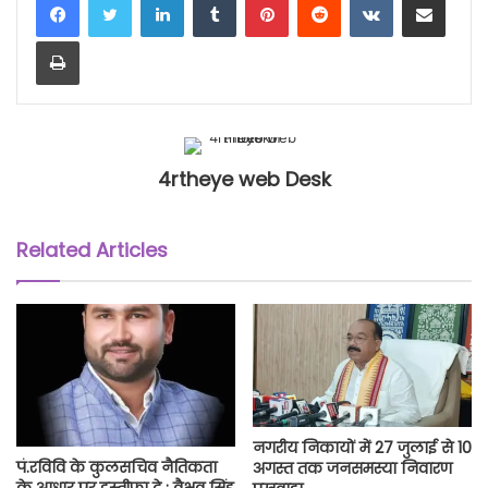
Print
4rtheye web Desk
Related Articles
नगरीय निकायों में 27 जुलाई से 10
पं.रविवि के कुलसचिव नैतिकता
अगस्त तक जनसमस्या निवारण
के आधार पर इस्तीफा दे : वैभव सिंह