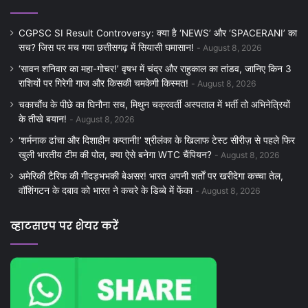
CGPSC SI Result Controversy: क्या है ‘NEWS’ और ‘SPACERANI’ का
सच? जिस पर मच गया छत्तीसगढ़ में सियासी घमासान!
August 8, 2026
‘सावन शनिवार का महा-गोचर!’ वृषभ में चंद्र और राहुकाल का तांडव, जानिए किन 3
राशियों पर गिरेगी गाज और किसकी चमकेगी किस्मत!
August 8, 2026
चकाचौंध के पीछे का घिनौना सच, मिथुन चक्रवर्ती अस्पताल में भर्ती तो अभिनेत्रियों
के तीखे बयान!
August 8, 2026
‘शर्मनाक ढांचा और दिशाहीन कप्तानी!’ श्रीलंका के खिलाफ टेस्ट सीरीज़ से पहले फिर
खुली भारतीय टीम की पोल, क्या ऐसे बनेगा WTC चैंपियन?
August 8, 2026
अमेरिकी टैरिफ की गीदड़भभकी बेअसर! भारत अपनी शर्तों पर खरीदेगा कच्चा तेल,
वॉशिंगटन के दबाव को भारत ने कचरे के डिब्बे में फेंका
August 8, 2026
व्हाटसएप पर शेयर करें