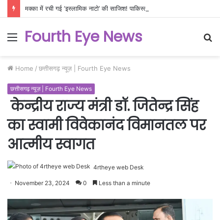
मक्का में रची गई ‘इस्लामिक नाटो’ की साजिश! पाकिस्तान-तुर्की-सऊदी के नए ‘ट्रिपल अलायंस’ से दहला पश्चिम एशिया, क्या कागजी शेर साबित होगा यह गठबंधन?
Fourth Eye News
Menu
S
fo
Home
/
छत्तीसगढ़ न्यूज़ | Fourth Eye News
छत्तीसगढ़ न्यूज़ | Fourth Eye News
केन्द्रीय राज्य मंत्री डॉ. जितेन्द्र सिंह
का स्वामी विवेकानंद विमानतल पर
आत्मीय स्वागत
4rtheye web Desk
November 23, 2024
0
Less than a minute