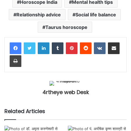
Horoscope India
Mental health tips
Relationship advice
Social life balance
Taurus horoscope
LinkedIn
Tumblr
Pinterest
Reddit
VKontakte
Share via Email
Print
4rtheye web Desk
Related Articles