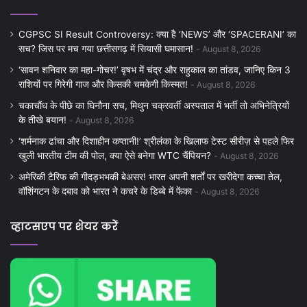
CGPSC SI Result Controversy: क्या है ‘NEWS’ और ‘SPACERANI’ का
सच? जिस पर मच गया छत्तीसगढ़ में सियासी घमासान!
August 8, 2026
‘सावन शनिवार का महा-गोचर!’ वृषभ में चंद्र और राहुकाल का तांडव, जानिए किन 3
राशियों पर गिरेगी गाज और किसकी चमकेगी किस्मत!
August 8, 2026
चकाचौंध के पीछे का घिनौना सच, मिथुन चक्रवर्ती अस्पताल में भर्ती तो अभिनेत्रियों
के तीखे बयान!
August 8, 2026
‘शर्मनाक ढांचा और दिशाहीन कप्तानी!’ श्रीलंका के खिलाफ टेस्ट सीरीज़ से पहले फिर
खुली भारतीय टीम की पोल, क्या ऐसे बनेगा WTC चैंपियन?
August 8, 2026
अमेरिकी टैरिफ की गीदड़भभकी बेअसर! भारत अपनी शर्तों पर खरीदेगा कच्चा तेल,
वॉशिंगटन के दबाव को भारत ने कचरे के डिब्बे में फेंका
August 8, 2026
व्हाटसएप पर शेयर करें