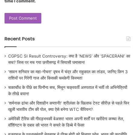
time I comment.
Recent Posts
CGPSC SI Result Controversy: क्या है ‘NEWS’ और ‘SPACERANI’ का
सच? जिस पर मच गया छत्तीसगढ़ में सियासी घमासान!
‘सावन शनिवार का महा-गोचर!’ वृषभ में चंद्र और राहुकाल का तांडव, जानिए किन 3
राशियों पर गिरेगी गाज और किसकी चमकेगी किस्मत!
चकाचौंध के पीछे का घिनौना सच, मिथुन चक्रवर्ती अस्पताल में भर्ती तो अभिनेत्रियों
के तीखे बयान!
‘शर्मनाक ढांचा और दिशाहीन कप्तानी!’ श्रीलंका के खिलाफ टेस्ट सीरीज़ से पहले फिर
खुली भारतीय टीम की पोल, क्या ऐसे बनेगा WTC चैंपियन?
अमेरिकी टैरिफ की गीदड़भभकी बेअसर! भारत अपनी शर्तों पर खरीदेगा कच्चा तेल,
वॉशिंगटन के दबाव को भारत ने कचरे के डिब्बे में फेंका
इजराइल के प्रधानमंत्री नेतन्याहू ने पीएम मोदी को मिलाया फोन, भारत की कूटनीति