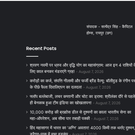
संपादक - सत्येंद्र सिंह - कैपिटल
होम्स, रायपुर (छग)
Recent Posts
श्रवण नवमी पर ध्रुव और वृद्धि योग का महासंग्राम: आज इन 4 राशियों क
लिए काल बनकर मंडराएंगे ग्रह!
August 7, 2026
करोड़ों का कर्ज, संपत्ति नीलामी और फर्जी ब्रैंड वैल्यू: बॉलीवुड के रंगीन पर
के पीछे फैला दिवालिएपन का दलदल!
August 7, 2026
फ्लॉप बल्लेबाजी, लचर कप्तानी और चोट का ड्रामा: श्रीलंका दौरे से पहले
ही बेनकाब हुआ टीम इंडिया का खोखलापन!
August 7, 2026
10,000 करोड़ की ब्रह्मोस डील से दुश्मनों का काल! भारतीय सेना का
महा-ऑपरेशन, अब सीमा पार तबाही पक्की
August 7, 2026
हिंद महासागर में भारत का ‘अग्नि’ अवतार! 4000 किमी तक थर्राए दुश्मन
ड्रैगन-पाक में मचा हड़कंप
August 7, 2026