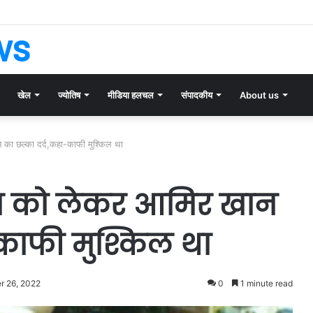
त्ति नीलामी और फर्जी ब्रैंड वैल्यू: बॉलीवुड के रंगीन परदे के पीछे फैला दिवालिएपन का दलदल!
ws
खेल
ज्योतिष
मीडिया हलचल
संपादकीय
About us
न का छल्का दर्द,कहा-काफी मुश्किल था
्ता को लेकर आमिर खान
-काफी मुश्किल था
 26, 2022
0
1 minute read