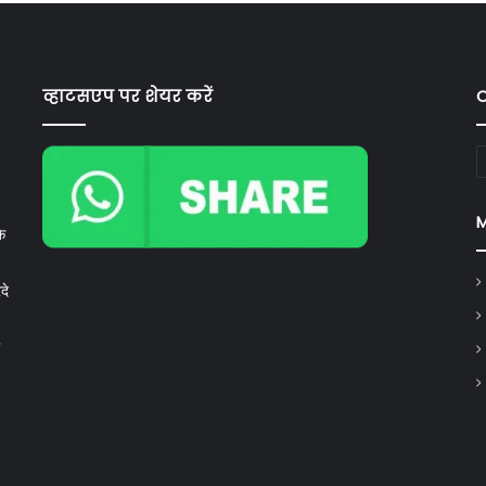
व्हाटसएप पर शेयर करें
C
C
े
दे
,