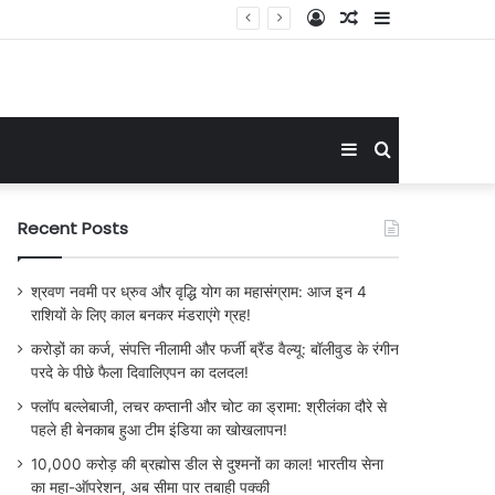
Log
Random
Sidebar
In
Article
Sidebar
Search
for
Recent Posts
श्रवण नवमी पर ध्रुव और वृद्धि योग का महासंग्राम: आज इन 4
राशियों के लिए काल बनकर मंडराएंगे ग्रह!
करोड़ों का कर्ज, संपत्ति नीलामी और फर्जी ब्रैंड वैल्यू: बॉलीवुड के रंगीन
परदे के पीछे फैला दिवालिएपन का दलदल!
फ्लॉप बल्लेबाजी, लचर कप्तानी और चोट का ड्रामा: श्रीलंका दौरे से
पहले ही बेनकाब हुआ टीम इंडिया का खोखलापन!
10,000 करोड़ की ब्रह्मोस डील से दुश्मनों का काल! भारतीय सेना
का महा-ऑपरेशन, अब सीमा पार तबाही पक्की