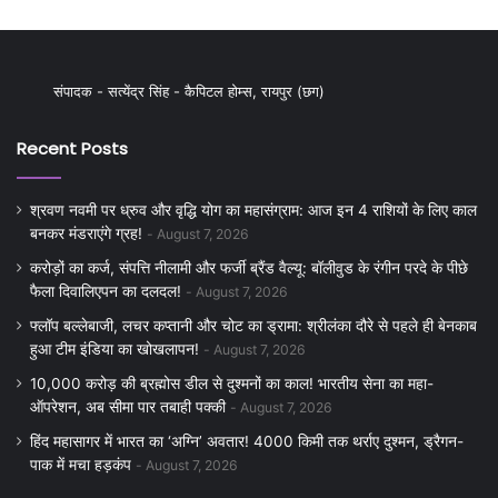
संपादक - सत्येंद्र सिंह - कैपिटल होम्स, रायपुर (छग)
Recent Posts
श्रवण नवमी पर ध्रुव और वृद्धि योग का महासंग्राम: आज इन 4 राशियों के लिए काल
बनकर मंडराएंगे ग्रह!
August 7, 2026
करोड़ों का कर्ज, संपत्ति नीलामी और फर्जी ब्रैंड वैल्यू: बॉलीवुड के रंगीन परदे के पीछे
फैला दिवालिएपन का दलदल!
August 7, 2026
फ्लॉप बल्लेबाजी, लचर कप्तानी और चोट का ड्रामा: श्रीलंका दौरे से पहले ही बेनकाब
हुआ टीम इंडिया का खोखलापन!
August 7, 2026
10,000 करोड़ की ब्रह्मोस डील से दुश्मनों का काल! भारतीय सेना का महा-
ऑपरेशन, अब सीमा पार तबाही पक्की
August 7, 2026
हिंद महासागर में भारत का ‘अग्नि’ अवतार! 4000 किमी तक थर्राए दुश्मन, ड्रैगन-
पाक में मचा हड़कंप
August 7, 2026