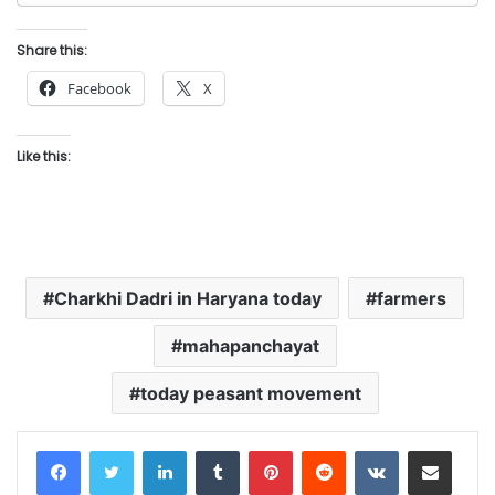
Share this:
Facebook
X
Like this:
Charkhi Dadri in Haryana today
farmers
mahapanchayat
today peasant movement
LinkedIn
Tumblr
Pinterest
Reddit
VKontakte
Share via Email