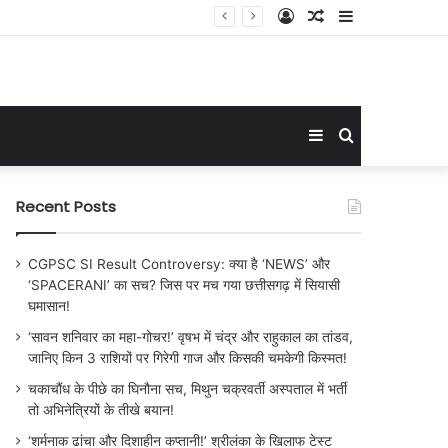
Log
Random
Sidebar
्या ऐसे बनेगा WTC चैंपियन?
In
Article
Sidebar
Search
for
Recent Posts
CGPSC SI Result Controversy: क्या है ‘NEWS’ और
‘SPACERANI’ का सच? जिस पर मच गया छत्तीसगढ़ में सियासी
घमासान!
‘सावन शनिवार का महा-गोचर!’ वृषभ में चंद्र और राहुकाल का तांडव,
जानिए किन 3 राशियों पर गिरेगी गाज और किसकी चमकेगी किस्मत!
चकाचौंध के पीछे का घिनौना सच, मिथुन चक्रवर्ती अस्पताल में भर्ती
तो अभिनेत्रियों के तीखे बयान!
‘शर्मनाक ढांचा और दिशाहीन कप्तानी!’ श्रीलंका के खिलाफ टेस्ट