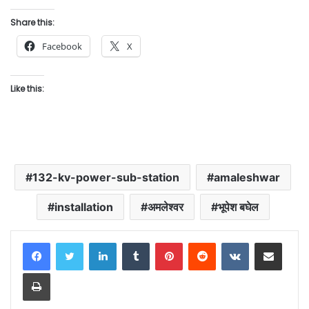
Share this:
Facebook
X
Like this:
132-kv-power-sub-station
amaleshwar
installation
अमलेश्वर
भूपेश बघेल
LinkedIn
Tumblr
Pinterest
Reddit
VKontakte
Share via Email
Print